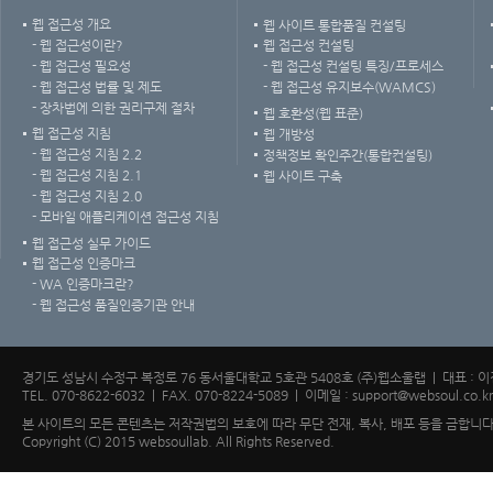
웹 접근성 개요
웹 사이트 통합품질 컨설팅
- 웹 접근성이란?
웹 접근성 컨설팅
- 웹 접근성 필요성
- 웹 접근성 컨설팅 특징/프로세스
- 웹 접근성 법률 및 제도
- 웹 접근성 유지보수(WAMCS)
- 장차법에 의한 권리구제 절차
웹 호환성(웹 표준)
웹 접근성 지침
웹 개방성
- 웹 접근성 지침 2.2
정책정보 확인주간(통합컨설팅)
- 웹 접근성 지침 2.1
웹 사이트 구축
- 웹 접근성 지침 2.0
- 모바일 애플리케이션 접근성 지침
웹 접근성 실무 가이드
웹 접근성 인증마크
- WA 인증마크란?
- 웹 접근성 품질인증기관 안내
경기도 성남시 수정구 복정로 76 동서울대학교 5호관 5408호 (주)웹소울랩 | 대표 : 이진
TEL. 070-8622-6032 | FAX. 070-8224-5089 | 이메일 :
support@websoul.co.kr
본 사이트의 모든 콘텐츠는 저작권법의 보호에 따라 무단 전재, 복사, 배포 등을 금합니다
Copyright (C) 2015 websoullab. All Rights Reserved.